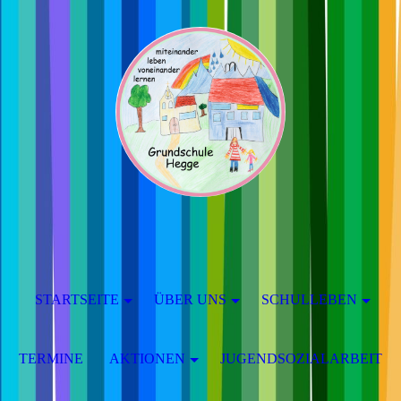
STARTSEITE
ÜBER UNS
SCHULLEBEN
TERMINE
AKTIONEN
JUGENDSOZIALARBEIT