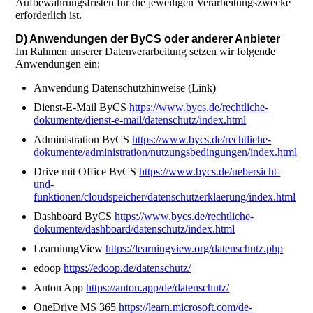
Aufbewahrungsfristen für die jeweiligen Verarbeitungszwecke
erforderlich ist.
D) Anwendungen der ByCS oder anderer Anbieter
Im Rahmen unserer Datenverarbeitung setzen wir folgende
Anwendungen ein:
Anwendung Datenschutzhinweise (Link)
Dienst-E-Mail ByCS
https://www.bycs.de/rechtliche-
dokumente/dienst-e-mail/datenschutz/index.html
Administration ByCS
https://www.bycs.de/rechtliche-
dokumente/administration/nutzungsbedingungen/index.html
Drive mit Office ByCS
https://www.bycs.de/uebersicht-
und-
funktionen/cloudspeicher/datenschutzerklaerung/index.html
Dashboard ByCS
https://www.bycs.de/rechtliche-
dokumente/dashboard/datenschutz/index.html
LearninngView
https://learningview.org/datenschutz.php
edoop
https://edoop.de/datenschutz/
Anton App
https://anton.app/de/datenschutz/
OneDrive MS 365
https://learn.microsoft.com/de-