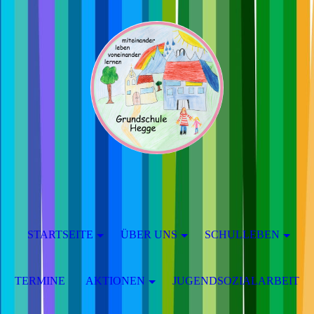
STARTSEITE
ÜBER UNS
SCHULLEBEN
TERMINE
AKTIONEN
JUGENDSOZIALARBEIT