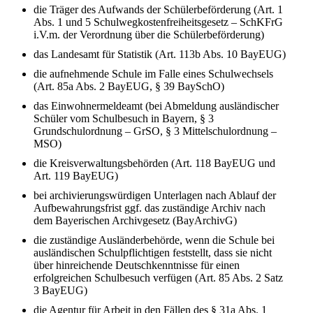
die Träger des Aufwands der Schülerbeförderung (Art. 1
Abs. 1 und 5 Schulwegkostenfreiheitsgesetz – SchKFrG
i.V.m. der Verordnung über die Schülerbeförderung)
das Landesamt für Statistik (Art. 113b Abs. 10 BayEUG)
die aufnehmende Schule im Falle eines Schulwechsels
(Art. 85a Abs. 2 BayEUG, § 39 BaySchO)
das Einwohnermeldeamt (bei Abmeldung ausländischer
Schüler vom Schulbesuch in Bayern, § 3
Grundschulordnung – GrSO, § 3 Mittelschulordnung –
MSO)
die Kreisverwaltungsbehörden (Art. 118 BayEUG und
Art. 119 BayEUG)
bei archivierungswürdigen Unterlagen nach Ablauf der
Aufbewahrungsfrist ggf. das zuständige Archiv nach
dem Bayerischen Archivgesetz (BayArchivG)
die zuständige Ausländerbehörde, wenn die Schule bei
ausländischen Schulpflichtigen feststellt, dass sie nicht
über hinreichende Deutschkenntnisse für einen
erfolgreichen Schulbesuch verfügen (Art. 85 Abs. 2 Satz
3 BayEUG)
die Agentur für Arbeit in den Fällen des § 31a Abs. 1