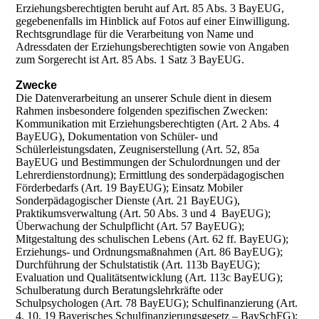
Erziehungsberechtigten beruht auf Art. 85 Abs. 3 BayEUG,
gegebenenfalls im Hinblick auf Fotos auf einer Einwilligung.
Rechtsgrundlage für die Verarbeitung von Name und
Adressdaten der Erziehungsberechtigten sowie von Angaben
zum Sorgerecht ist Art. 85 Abs. 1 Satz 3 BayEUG.
Zwecke
Die Datenverarbeitung an unserer Schule dient in diesem
Rahmen insbesondere folgenden spezifischen Zwecken:
Kommunikation mit Erziehungsberechtigten (Art. 2 Abs. 4
BayEUG), Dokumentation von Schüler- und
Schülerleistungsdaten, Zeugniserstellung (Art. 52, 85a
BayEUG und Bestimmungen der Schulordnungen und der
Lehrerdienstordnung); Ermittlung des sonderpädagogischen
Förderbedarfs (Art. 19 BayEUG); Einsatz Mobiler
Sonderpädagogischer Dienste (Art. 21 BayEUG),
Praktikumsverwaltung (Art. 50 Abs. 3 und 4 BayEUG);
Überwachung der Schulpflicht (Art. 57 BayEUG);
Mitgestaltung des schulischen Lebens (Art. 62 ff. BayEUG);
Erziehungs- und Ordnungsmaßnahmen (Art. 86 BayEUG);
Durchführung der Schulstatistik (Art. 113b BayEUG);
Evaluation und Qualitätsentwicklung (Art. 113c BayEUG);
Schulberatung durch Beratungslehrkräfte oder
Schulpsychologen (Art. 78 BayEUG); Schulfinanzierung (Art.
4, 10, 19 Bayerisches Schulfinanzierungsgesetz – BaySchFG);