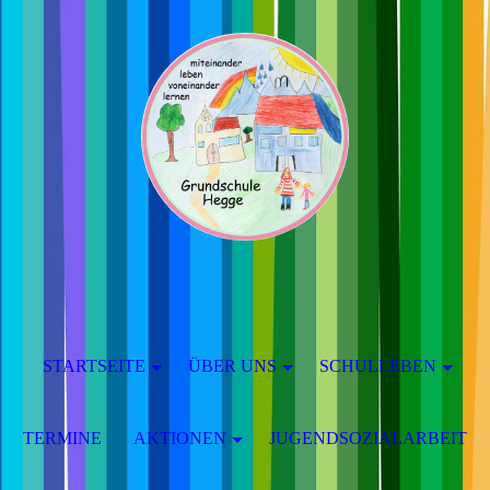
STARTSEITE
ÜBER UNS
SCHULLEBEN
TERMINE
AKTIONEN
JUGENDSOZIALARBEIT